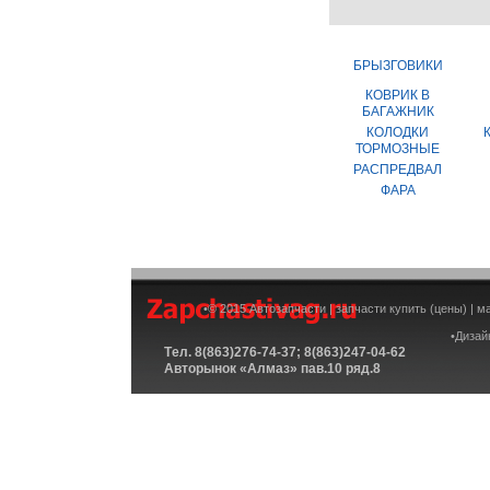
БРЫЗГОВИКИ
КОВРИК В
БАГАЖНИК
КОЛОДКИ
ТОРМОЗНЫЕ
РАСПРЕДВАЛ
ФАРА
•© 2015 Автозапчасти | запчасти купить (цены) | 
•Дизай
Tел. 8(863)276-74-37; 8(863)247-04-62
Авторынок «Алмаз» пав.10 ряд.8