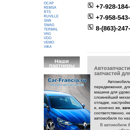
OCAP
+7-928-184
REMSA
RTS
+7-958-543
RUVILLE
SNR
SWAG
8-(863)-247
TERMAL
VAG
VDO
VEMO
VIKA
Наши
партнеры
Автозапчасти
запчастей дл
Автомобиль
передвижения, для
машине для удовол
сложнейший механ
отладке, настройк
и, конечно же,
кач
соответственно, 
автомобиля по на
В автомобиле 