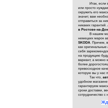
Итак, если
или просто нуждае
окружить его макс
значит, вам необ
отправиться за ни
никаких гарантий.
в Ростове-на-До
В нашем м
немецких марок а
SKODA
. Причем, 
как оригинальные
себя зарекомендов
на продукцию буд
вариант, а можно 
более дорогостоя
превосходное кач
которую вы у нас 
Так что,
ав
удобном магазин
гарантируем макс
сроки доставки, в
сотрудничество с 
Жд