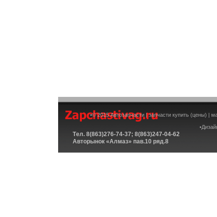
•© 2015 Автозапчасти | запчасти купить (цены) | 
•Дизай
Tел. 8(863)276-74-37; 8(863)247-04-62
Авторынок «Алмаз» пав.10 ряд.8