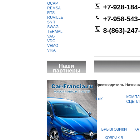
OCAP
+7-928-184
REMSA
RTS
+7-958-543
RUVILLE
SNR
SWAG
8-(863)-247
TERMAL
VAG
VDO
VEMO
VIKA
Наши
партнеры
Производитель
Назван
КОМПЛ
LuK
СЦЕПЛ
БРЫЗГОВИКИ
КА
КОВРИК В