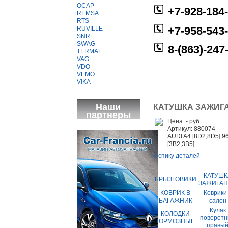
OCAP
+7-928-184
REMSA
RTS
+7-958-543
RUVILLE
SNR
SWAG
8-(863)-247
TERMAL
VAG
VDO
VEMO
VIKA
Наши
КАТУШКА ЗАЖИГ
партнеры
Цена: - руб.
Артикул: 880074
AUDI A4 [8D2,8D5] 96
[3B2,3B5]
К спику деталей
КАТУШК
БРЫЗГОВИКИ
ЗАЖИГА
КОВРИК В
Коврики
БАГАЖНИК
салон
Кулак
КОЛОДКИ
поворот
ТОРМОЗНЫЕ
правы