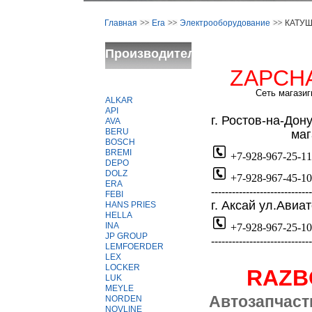
Главная
Era
Электрооборудование
КАТУШ
ЗАЖИГАНИЯ
Производители
ZAPCH
Сеть магазиг
ALKAR
API
г
. Ростов-на-Дон
AVA
BERU
магази
BOSCH
BREMI
+7-928-967-25-11
DEPO
DOLZ
+7-928-967-45-10
ERA
-----------------------------
FEBI
г. Аксай ул.Авиа
HANS PRIES
HELLA
INA
+7-928-967-25-10
JP GROUP
-----------------------------
LEMFOERDER
LEX
LOCKER
RAZ
LUK
MEYLE
Автозапчаст
NORDEN
NOVLINE