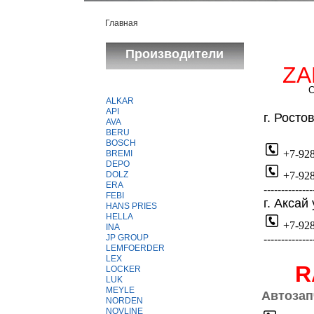
Главная
Производители
ZA
С
ALKAR
API
г
. Росто
AVA
маг
BERU
BOSCH
+7-928
BREMI
DEPO
DOLZ
+7-928
ERA
--------------
FEBI
г. Аксай
HANS PRIES
HELLA
+7-928
INA
JP GROUP
--------------
LEMFOERDER
LEX
R
LOCKER
LUK
MEYLE
Автозап
NORDEN
NOVLINE