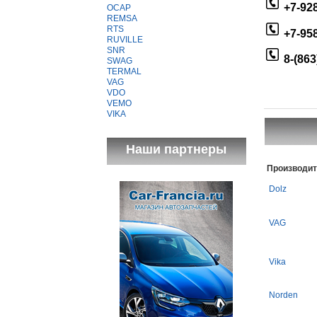
+7-92
OCAP
REMSA
RTS
+7-95
RUVILLE
SNR
8-(863
SWAG
TERMAL
VAG
VDO
VEMO
VIKA
Наши партнеры
Производи
Dolz
VAG
Vika
Norden